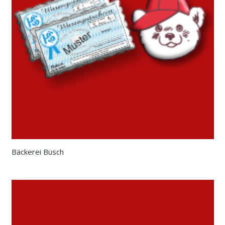
eit
odus
dus
Bäckerei Büsch