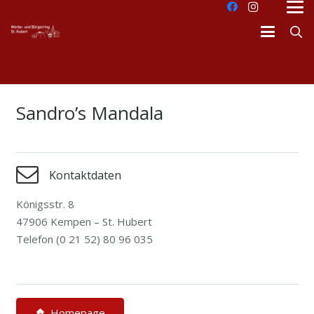
Sandro’s Mandala
Kontaktdaten
Königsstr. 8
47906 Kempen – St. Hubert
Telefon (0 21 52) 80 96 035
dus
Homepage
home