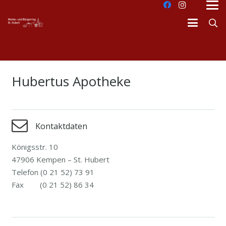
Hubertus Apotheke
Kontaktdaten
Königsstr. 10
47906 Kempen – St. Hubert
Telefon (0 21 52) 73 91
Fax (0 21 52) 86 34
dus