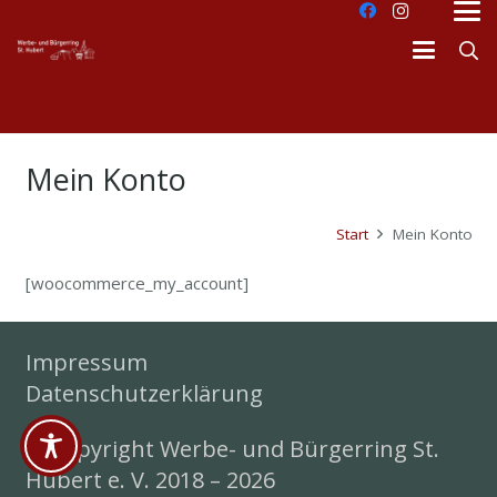
Mein Konto
Start
Mein Konto
[woocommerce_my_account]
Impressum
Datenschutzerklärung
© Copyright Werbe- und Bürgerring St.
dus
Hubert e. V. 2018 – 2026